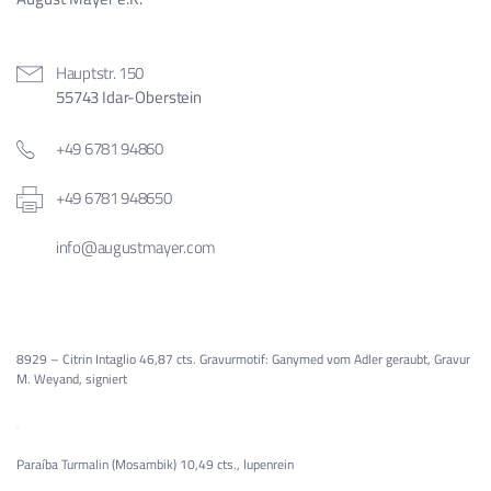
Hauptstr. 150
55743 Idar-Oberstein
+49 6781 94860
+49 6781 948650
info@augustmayer.com
8929 – Citrin Intaglio 46,87 cts. Gravurmotif: Ganymed vom Adler geraubt, Gravur
M. Weyand, signiert
Paraíba Turmalin (Mosambik) 10,49 cts., lupenrein