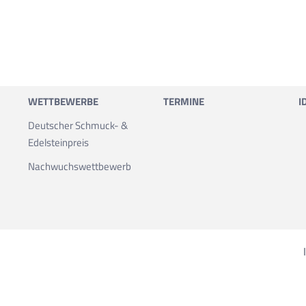
WETTBEWERBE
TERMINE
I
Deutscher Schmuck- &
Edelstein­preis
Nachwuchs­wettbewerb